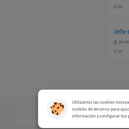
22 jul.
Jefe
Benit
16 jul.
Utilizamos las cookies necesa
cookies de terceros para ayud
Si no tiene ofertas para su perfil, pu
información y configurar tus
trabajo.