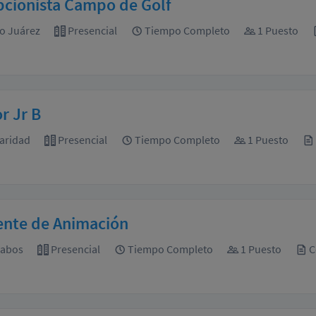
pcionista Campo de Golf
o Juárez
Presencial
Tiempo Completo
1 Puesto
r Jr B
aridad
Presencial
Tiempo Completo
1 Puesto
ente de Animación
Cabos
Presencial
Tiempo Completo
1 Puesto
C