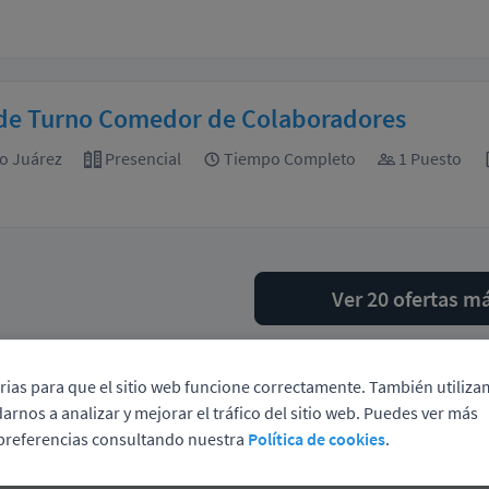
 de Turno Comedor de Colaboradores
o Juárez
Presencial
Tiempo Completo
1 Puesto
Ver 20 ofertas m
rias para que el sitio web funcione correctamente. También utiliz
arnos a analizar y mejorar el tráfico del sitio web. Puedes ver más
ede enviarnos su currículum y le informaremo
 preferencias consultando nuestra
Política de cookies
.