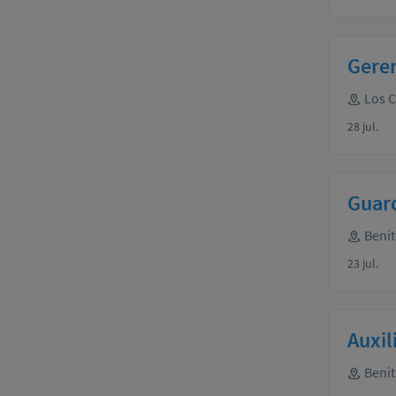
Gere
Los 
28 jul.
Guar
Benit
23 jul.
Auxil
Benit